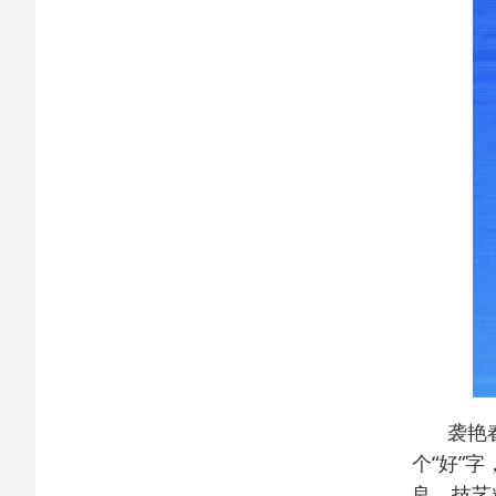
袭艳
个“好”
良、技艺