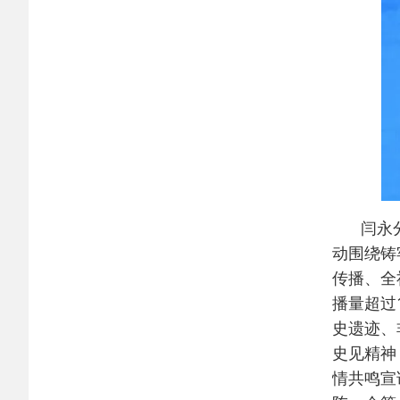
闫永
动围绕铸
传播、全
播量超过
史遗迹、
史见精神
情共鸣宣