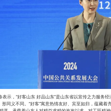
春表示，“好客山东 好品山东”是山东省以宣传之力服务经济
字，形同义不同。“好客”寓意热情友好、宾至如归，蕴藏着
精湛，承载着山东人对精益求精的孜孜以求、对工匠精神的